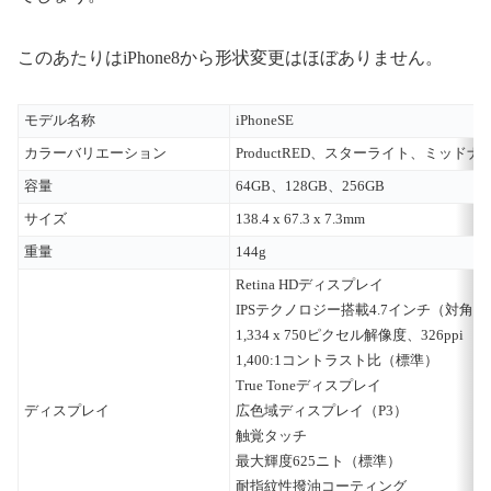
このあたりはiPhone8から形状変更はほぼありません。
モデル名称
iPhoneSE
カラーバリエーション
ProductRED、スターライト、ミッドナ
容量
64GB、128GB、256GB
サイズ
138.4 x 67.3 x 7.3mm
重量
144g
Retina HDディスプレイ
IPSテクノロジー搭載4.7インチ（対角）ワ
1,334 x 750ピクセル解像度、326ppi
1,400:1コントラスト比（標準）
True Toneディスプレイ
ディスプレイ
広色域ディスプレイ（P3）
触覚タッチ
最大輝度625ニト（標準）
耐指紋性撥油コーティング