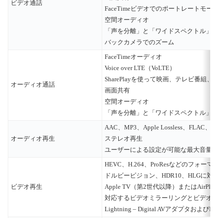
ビデオ通話
FaceTimeビデオでのポートレートモー
空間オーディオ
「声を分離」と「ワイドスペクトル」
バックカメラでのズーム
FaceTimeオーディオ
Voice over LTE（VoLTE）
SharePlayを使って映画、テレビ番組、
オーディオ通話
画面共有
空間オーディオ
「声を分離」と「ワイドスペクトル」
AAC、MP3、Apple Lossless
オーディオ再生
ステレオ再生
ユーザーによる設定が可能な最大音量
HEVC、H.264、ProResなどのフォー
ドルビービジョン、HDR10、HLGに対
ビデオ再生
Apple TV（第2世代以降）またはAirP
対応するビデオミラーリングとビデオ
Lightning – Digital AVアダプタ