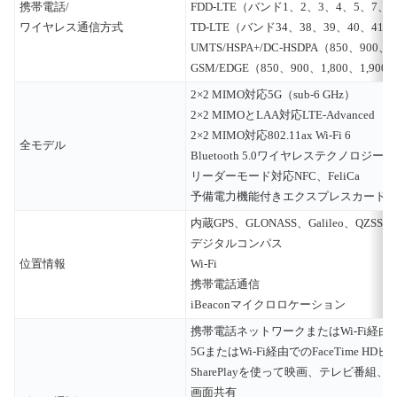
携帯電話/
FDD‑LTE（バンド1、2、3、4、5、7、8、
ワイヤレス通信方式
TD-LTE（バンド34、38、39、40、41、
UMTS/HSPA+/DC-HSDPA（850、900、1,
GSM/EDGE（850、900、1,800、1,900
2×2 MIMO対応5G（sub-6 GHz）
2×2 MIMOとLAA対応LTE-Advanced
2×2 MIMO対応802.11ax Wi‑Fi 6
全モデル
Bluetooth 5.0ワイヤレステクノロジー
リーダーモード対応NFC、FeliCa
予備電力機能付きエクスプレスカード
内蔵GPS、GLONASS、Galileo、QZSS、B
デジタルコンパス
位置情報
Wi‑Fi
携帯電話通信
iBeaconマイクロロケーション
携帯電話ネットワークまたはWi-Fi経由での
5GまたはWi-Fi経由でのFaceTime HD
SharePlayを使って映画、テレビ番組、
画面共有