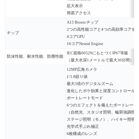
拡大表示
簡易アクセス
A15 Bionicチップ
2つの高性能コアと4つの高効率コアを搭
チップ
4コアGPU
16コアNeural Engine
IEC規格60529にもとづくIP67等級
防沫性能、耐水性能、防塵性能
（最大水深1メートルで最大30分間）
12MP広角カメラ
ƒ/1.8絞り値
最大5倍のデジタルズーム
進化したボケ効果と深度コントロール
ポートレートモード
6つのエフェクトを備えたポートレート
（自然光、スタジオ照明、輪郭強調照
ステージ照明（モノ）、ハイキー照明
光学式手ぶれ補正
6枚構成のレンズ