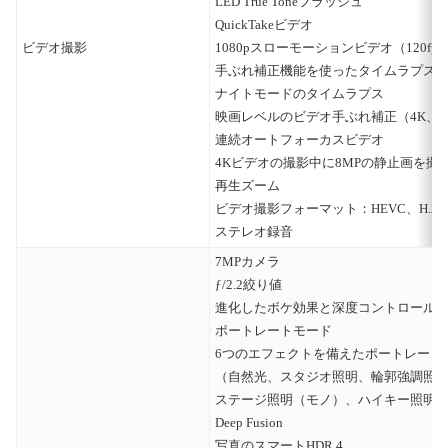
LED True Toneフラッシュ
QuickTakeビデオ
ビデオ撮影
1080pスローモーションビデオ（120fps
手ぶれ補正機能を使ったタイムラプス
ナイトモードのタイムラプス
映画レベルのビデオ手ぶれ補正（4K、108
連続オートフォーカスビデオ
4Kビデオの撮影中に8MPの静止画を撮
再生ズーム
ビデオ撮影フォーマット：HEVC、H.26
ステレオ録音
7MPカメラ
ƒ/2.2絞り値
進化したボケ効果と深度コントロール
ポートレートモード
6つのエフェクトを備えたポートレート
（自然光、スタジオ照明、輪郭強調照
ステージ照明（モノ）、ハイキー照明
Deep Fusion
写真のスマートHDR 4