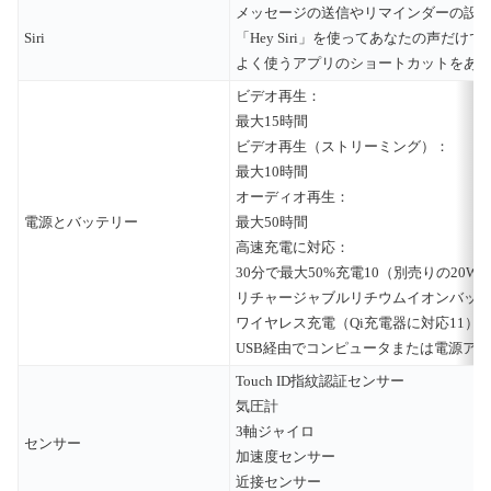
メッセージの送信やリマインダーの設
Siri
「Hey Siri」を使ってあなたの声だけ
よく使うアプリのショートカットをあ
ビデオ再生：
最大15時間
ビデオ再生（ストリーミング）：
最大10時間
オーディオ再生：
電源とバッテリー
最大50時間
高速充電に対応：
30分で最大50%充電10（別売りの20
リチャージャブルリチウムイオンバッ
ワイヤレス充電（Qi充電器に対応11）
USB経由でコンピュータまたは電源ア
Touch ID指紋認証センサー
気圧計
3軸ジャイロ
センサー
加速度センサー
近接センサー