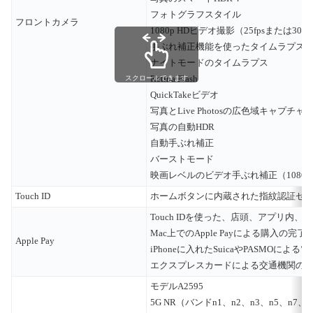
フォトグラフスタイル
フロントカメラ
1080p HDビデオ撮影（25fpsまたは30fp
手ぶれ補正機能を使ったタイムラプス
ナイトモードのタイムラプス
スクロールできます
Retina Flash
QuickTakeビデオ
写真とLive Photosの広色域キャプチャ
写真の自動HDR
自動手ぶれ補正
バーストモード
映画レベルのビデオ手ぶれ補正（1080pと
Touch ID
ホームボタンに内蔵された指紋認証セ
Touch IDを使った、店頭、アプリ内、ウ
Mac上でのApple Payによる購入の完了
Apple Pay
iPhoneに入れたSuicaやPASMO
エクスプレスカードによる交通機関の
モデルA2595
5G NR（バンドn1、n2、n3、n5、n7、n8