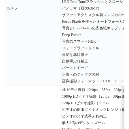
LED True Toneフラッシュとスローシン
カメラ
パノラマ（最大63MP）
サファイアクリスタル製レンズカバー
Focus Pixelsを使ったオートフォーカス
写真とLive Photosの広色域キャプチャ
Deep Fusion
写真のスマートHDR 4
フォトグラフスタイル
高度な赤目修正
自動手ぶれ補正
バーストモード
写真へのジオタグ添付
画像撮影フォーマット：HEIF、JPEG
4Kビデオ撮影（24fps、25fps、30fpsまた
1080p HDビデオ撮影（25fps、30fpsまた
720p HDビデオ撮影（30fps）
ビデオの拡張ダイナミックレンジ（最大30
ビデオの光学式手ぶれ補正
最大3倍のデジタルズーム